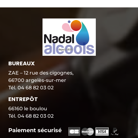
BUREAUX
ZAE – 12 rue des cigognes,
66700 argelès-sur-mer
Tél. 04 68 82 03 02
ENTREPÔT
66160 le boulou
Tél. 04 68 82 03 02
Paiement sécurisé
P
a