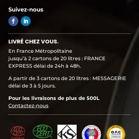
i
Suivez-nous
e
m
e
n
t
s
LIVRÉ CHEZ VOUS.
é
c
En France Métropolitaine
u
jusqu’à 2 cartons de 20 litres : FRANCE
r
EXPRESS délai de 24h à 48h.
i
s
A partir de 3 cartons de 20 litres : MESSAGERIE
é
délai de 3 à 5 jours.
Pour les livraisons de plus de 500L
Contactez-nous