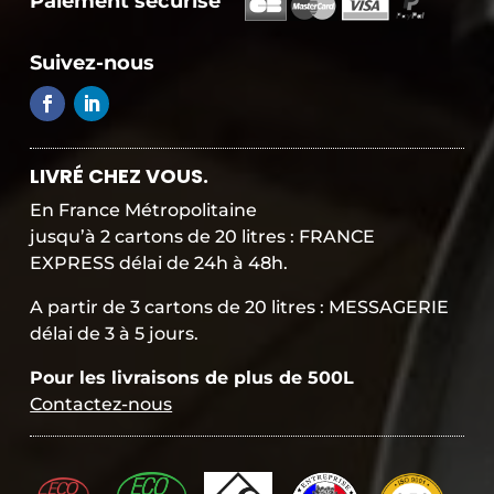
Paiement sécurisé
a
i
Suivez-nous
e
m
e
n
t
s
LIVRÉ CHEZ VOUS.
é
c
En France Métropolitaine
u
jusqu’à 2 cartons de 20 litres : FRANCE
r
EXPRESS délai de 24h à 48h.
i
s
A partir de 3 cartons de 20 litres : MESSAGERIE
é
délai de 3 à 5 jours.
Pour les livraisons de plus de 500L
Contactez-nous