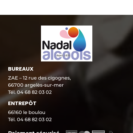
BUREAUX
ZAE – 12 rue des cigognes,
66700 argelès-sur-mer
Tél. 04 68 82 03 02
ENTREPÔT
66160 le boulou
Tél. 04 68 82 03 02
P