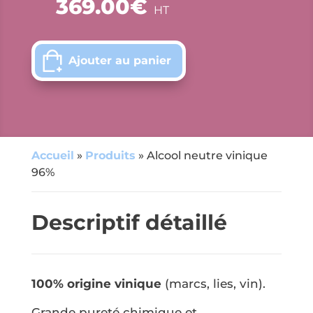
369.00
€
vinique
HT
neutre
96%
100
Ajouter au panier
litres
(5x20
litres)
Accueil
»
Produits
»
Alcool neutre vinique
96%
Descriptif détaillé
100% origine vinique
(marcs, lies, vin).
Grande pureté chimique et