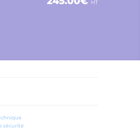
245.00
€
HT
technique
e sécurité