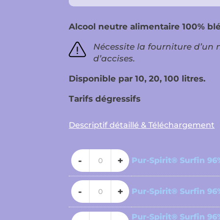
Alcool neutre alimentaire 100% bl
Nécessite la fourniture d’u
d’accises.
Disponible par 10, 20, 100 litres.
Tarifs dégressifs
Descriptif détaillé & Téléchargement
quantité
Pur-Spirit® Surfin 96%
de
Pur-
quantité
Spirit®
Pur-Spirit® Surfin 96%
de
Surfin
Pur-
96%
quantité
Pur-Spirit® Surfin 96%