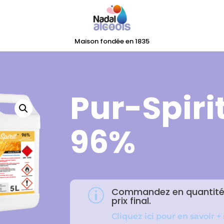
Maison fondée en 1835
Pur-Spirit
96%
Commandez en quantité e
p
prix final.
Cliquez ici pour en savoir +