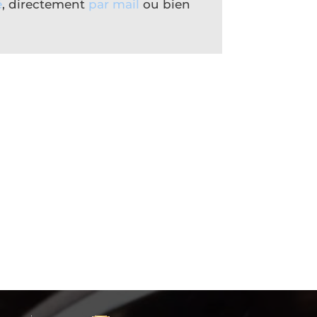
é
, directement
par mail
ou bien