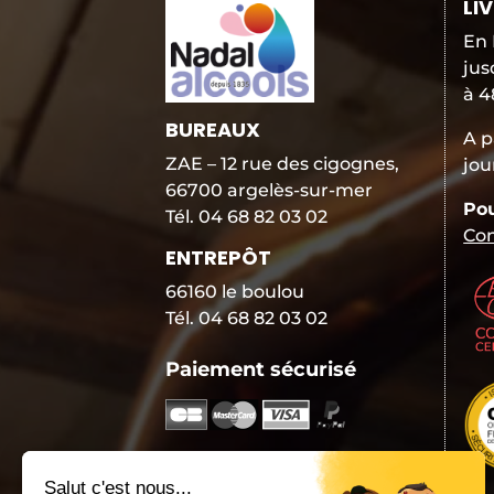
LI
En 
jus
à 4
BUREAUX
A p
ZAE – 12 rue des cigognes,
jou
66700 argelès-sur-mer
Pou
Tél. 04 68 82 03 02
Con
ENTREPÔT
66160 le boulou
Tél. 04 68 82 03 02
Paiement sécurisé
P
a
i
Suivez-nous
e
m