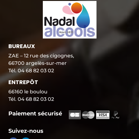
BUREAUX
ZAE – 12 rue des cigognes,
66700 argelès-sur-mer
Tél. 04 68 82 03 02
ENTREPÔT
66160 le boulou
Tél. 04 68 82 03 02
Paiement sécurisé
P
a
i
Suivez-nous
e
m