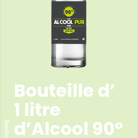
Bouteille d’
1 litre
d’Alcool 90°