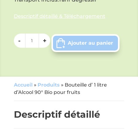
Descriptif détaillé & Téléchargement
quantité
Ajouter au panier
de
Bouteille
d'
1
litre
d'Alcool
Accueil
»
Produits
»
Bouteille d’ 1 litre
90°
d’Alcool 90° Bio pour fruits
Bio
pour
fruits
Descriptif détaillé