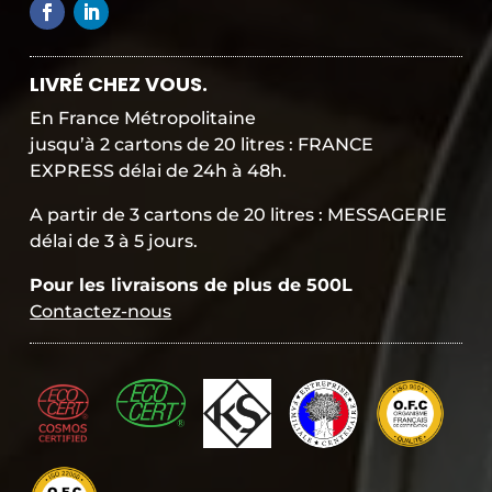
e
n
t
s
LIVRÉ CHEZ VOUS.
é
c
En France Métropolitaine
u
jusqu’à 2 cartons de 20 litres : FRANCE
r
EXPRESS délai de 24h à 48h.
i
s
A partir de 3 cartons de 20 litres : MESSAGERIE
é
délai de 3 à 5 jours.
Pour les livraisons de plus de 500L
Contactez-nous